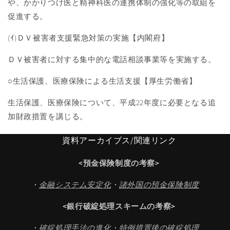
や、かかりつけ医と精神科医の連携体制の強化等の取組を
促進する。
(ｲ
)
ＤＶ被害者支援緊急対策の実施【内閣府】
ＤＶ被害者に対する集中的な電話相談事業等を実施する。
○生活保護、医療保険による生活支援【厚生労働省】
生活保護、医療保険について、平成
22
年度に必要となる追
加財政措置を講じる。
資料アーカイブス/関連リンク
<預金保険制度の考察>
・
金融システム安定化
・
諸外国の預金保険制度
<銀行破綻処理スキームの考察>
・
破綻処理手法の進化
・
特例措置後の破綻処理