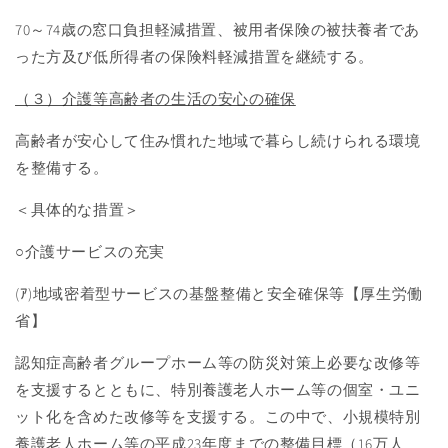
70～
74
歳の窓口負担軽減措置、被用者保険の被扶養者であ
った方及び低所得者の保険料軽減措置を継続する。
（３）介護等高齢者の生活の安心の確保
高齢者が安心して住み慣れた地域で暮らし続けられる環境
を整備する。
＜具体的な措置＞
○介護サービスの充実
(ｱ
)
地域密着型サービスの基盤整備と安全確保等【厚生労働
省】
認知症高齢者グループホーム等の防災対策上必要な改修等
を支援するとともに、特別養護老人ホーム等の個室・ユニ
ット化を含めた改修等を支援する。この中で、小規模特別
養護老人ホーム等の平成
23
年度までの整備目標（
16
万人