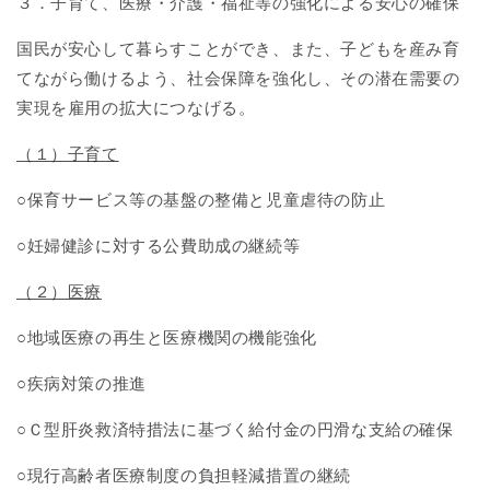
３．子育て、医療・介護・福祉等の強化による安心の確保
国民が安心して暮らすことができ、また、子どもを産み育
てながら働けるよう、社会保障を強化し、その潜在需要の
実現を雇用の拡大につなげる。
（１）子育て
○保育サービス等の基盤の整備と児童虐待の防止
○妊婦健診に対する公費助成の継続等
（２）医療
○地域医療の再生と医療機関の機能強化
○疾病対策の推進
○Ｃ型肝炎救済特措法に基づく給付金の円滑な支給の確保
○現行高齢者医療制度の負担軽減措置の継続