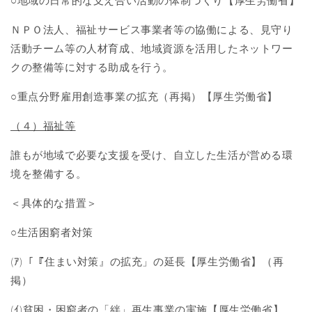
○地域の日常的な支え合い活動の体制づくり【厚生労働省】
ＮＰＯ法人、福祉サービス事業者等の協働による、見守り
活動チーム等の人材育成、地域資源を活用したネットワー
クの整備等に対する助成を行う。
○重点分野雇用創造事業の拡充（再掲）【厚生労働省】
（４）福祉等
誰もが地域で必要な支援を受け、自立した生活が営める環
境を整備する。
＜具体的な措置＞
○生活困窮者対策
(ｱ
)
「『住まい対策』の拡充」の延長【厚生労働省】（再
掲）
(ｲ
)
貧困・困窮者の「絆」再生事業の実施【厚生労働省】