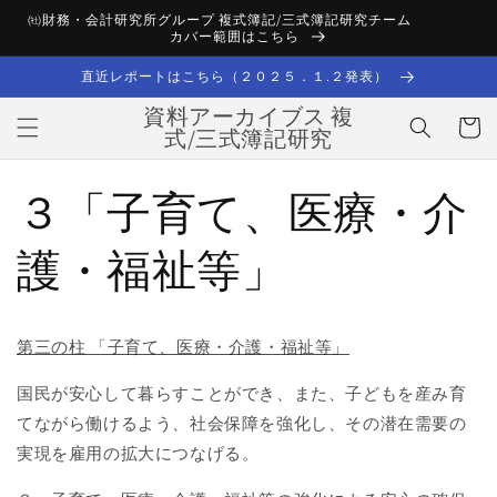
Skip to
㈳財務・会計研究所グループ 複式簿記/三式簿記研究チーム
content
カバー範囲はこちら
直近レポートはこちら（２０２５．１.２発表）
資料アーカイブス 複
Cart
式/三式簿記研究
３「子育て、医療・介
護・福祉等」
第三の柱 「子育て、医療・介護・福祉等」
国民が安心して暮らすことができ、また、子どもを産み育
てながら働けるよう、社会保障を強化し、その潜在需要の
実現を雇用の拡大につなげる。