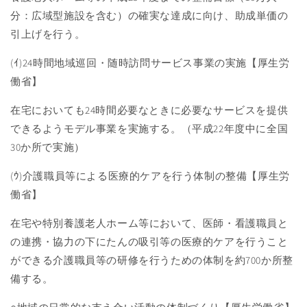
分：広域型施設を含む）の確実な達成に向け、助成単価の
引上げを行う。
(ｲ
)24
時間地域巡回・随時訪問サービス事業の実施【厚生労
働省】
在宅においても
24
時間必要なときに必要なサービスを提供
できるようモデル事業を実施する。（平成
22
年度中に全国
30
か所で実施）
(ｳ
)
介護職員等による医療的ケアを行う体制の整備【厚生労
働省】
在宅や特別養護老人ホーム等において、医師・看護職員と
の連携・協力の下にたんの吸引等の医療的ケアを行うこと
ができる介護職員等の研修を行うための体制を約
700
か所整
備する。